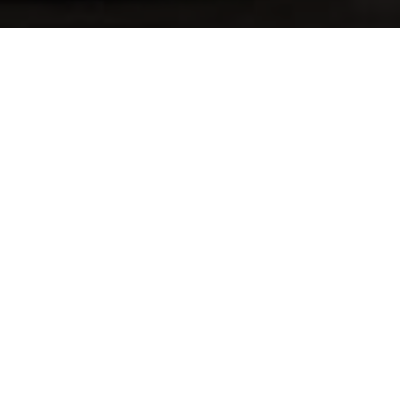
小印度 (Little India) 声色光影
小印度 (Little India) 凭借热闹非凡的街道、熙熙攘攘的市
场及点缀着生动壁画的墙壁，成为新加坡活力邻里社区之
一。
漫步其间，举步皆景，每一处转角都有新的风景徐徐铺
展。 您可于此看到举家选购鲜花与香料的温馨身影、店
主精心打理花环与织品的忙碌情景以及信众齐聚庙宇、虔
诚礼拜的画面。