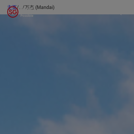
主页
/
...
/
万态 (Mandai)