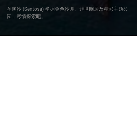
圣淘沙 (Sentosa) 坐拥金色沙滩、避世幽居及精彩主题公
园，尽情探索吧。