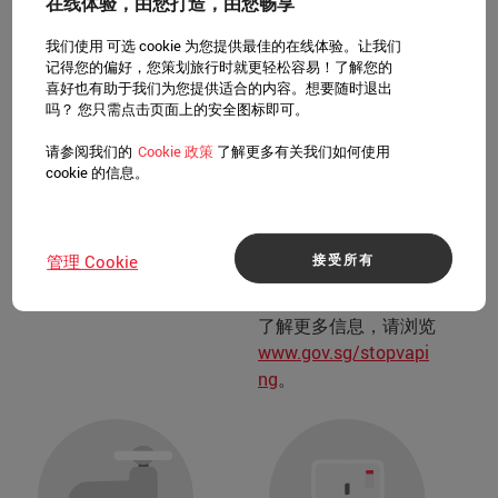
或吸食电子烟（包括电
品店、交通枢纽、公共
在线体验，由您打造，由您畅享
子烟产品）均属违法行
交通工具及体育设施内
我们使用 可选 cookie 为您提供最佳的在线体验。让我们
为，违者将面临包括罚
吸烟。 指定吸烟区贴
记得您的偏好，您策划旅行时就更轻松容易！了解您的
款或起诉在内的处罚。
有相应的通知或标识。
喜好也有助于我们为您提供适合的内容。想要随时退出
吗？ 您只需点击页面上的安全图标即可。
此外，若游客被发现购
如需了解所有禁烟区列
买、持有或吸食掺入依
表，请参考
新加坡国家
请参阅我们的
Cookie 政策
了解更多有关我们如何使用
托咪酯 (K-pods) 等毒
环境局 (NEA)
的相关规
cookie 的信息。
品的电子烟，可能会被
定。
拒绝入境或禁止再次入
境新加坡。 强烈建议
接受所有
管理 Cookie
游客切勿将此类物品带
入新加坡境内。 如需
了解更多信息，请浏览
www.gov.sg/stopvapi
ng
。