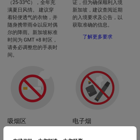
（25-33ºC），全年充
证，但为确保顺利入境
满夏日风情。 建议穿
新加坡，建议查阅近期
着轻便透气的衣物，并
的入境要求及公告，以
随身携带雨伞以应对偶
获取准确的信息。
尔的降雨。新加坡标准
了解更多要求
时间为 GMT +8 时区，
请务必调整您的手表时
间。
电子烟
吸烟区
在新加坡，购买、持有
禁止在建筑物、零售食