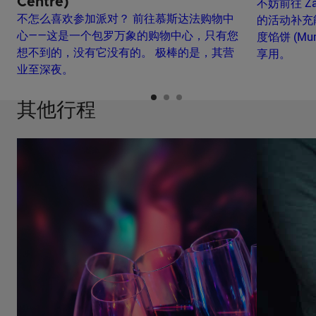
Centre)‭
不妨前往 Z
不怎么喜欢参加派对？ 前往慕斯达法购物中
的活动补充
心‭——这是一个包罗万象的购物中心，只有您
度馅饼 (M
想不到的，没有它没有的。 极棒的是，其营
享用。
业至深夜。
其他行程