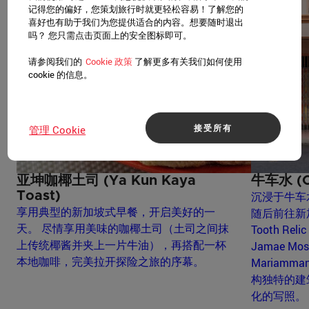
记得您的偏好，您策划旅行时就更轻松容易！了解您的
喜好也有助于我们为您提供适合的内容。想要随时退出
吗？ 您只需点击页面上的安全图标即可。
请参阅我们的
Cookie 政策
了解更多有关我们如何使用
cookie 的信息。
接受所有
管理 Cookie
亚坤咖椰土司 (Ya Kun Kaya
牛车水 (C
Toast)
沉浸于牛车水 
享用典型的新加坡式早餐，开启美好的一
随后前往新加
天。 尽情享用美味的咖椰土司（土司之间抹
Tooth Rel
上传统椰酱并夹上一片牛油），再搭配一杯
Jamae Mo
本地咖啡，完美拉开探险之旅的序幕。
Mariamm
构独特的建
化的写照。