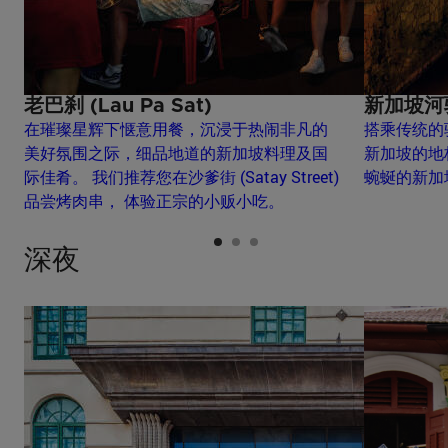
老巴刹 (Lau Pa Sat)
新加坡河
在璀璨星辉下惬意用餐，沉浸于热闹非凡的
搭乘传统的
美好氛围之际，细品地道的新加坡料理及国
新加坡的地
际佳肴。 我们推荐您在沙爹街 (Satay Street)
蜿蜒的新加
品尝烤肉串，
体验正宗的小贩小吃。
深夜