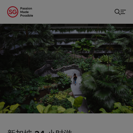
主页
/
...
/
新加坡 24 小时游