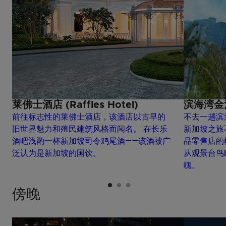
莱佛士酒店 (Raffles Hotel)
滨海湾金沙 
前往标志性的莱佛士酒店，该酒店以古早的
不去一趟滨海湾金
旧世界魅力和殖民建筑风格而闻名。 在长乐
新加坡之旅
酒吧浅酌一杯新加坡司令鸡尾酒——该酒被广
品零售店的
泛认为是新加坡的国饮。
从观景台鸟瞰
魄。
傍晚