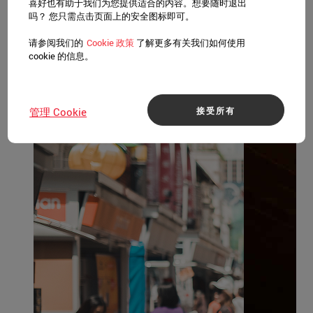
随美食饕客的脚步游新加坡
喜好也有助于我们为您提供适合的内容。想要随时退出
吗？ 您只需点击页面上的安全图标即可。
从街头小吃、传统经典料理，到米其林星级餐
馆；沿着这条美食路线，踏上一次味觉冒险之
请参阅我们的
Cookie 政策
了解更多有关我们如何使用
cookie 的信息。
旅。
其他行程
接受所有
管理 Cookie